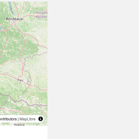
tributors |
MapLibre