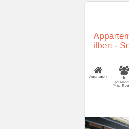
Appartem
ilbert - 
5
Appartement
personne
(Maxi:
5
per