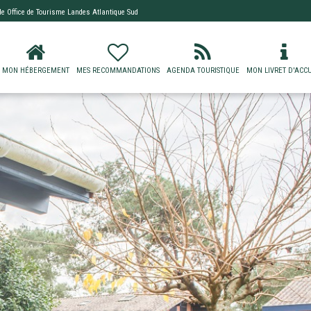
 de
Office de Tourisme Landes Atlantique Sud
MON HÉBERGEMENT
MES RECOMMANDATIONS
AGENDA TOURISTIQUE
MON LIVRET D'ACCU