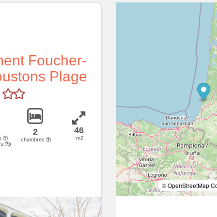
ent Foucher-
Soustons Plage
46
2
s
m2
chambres
s.
)
© OpenStreetMap Con